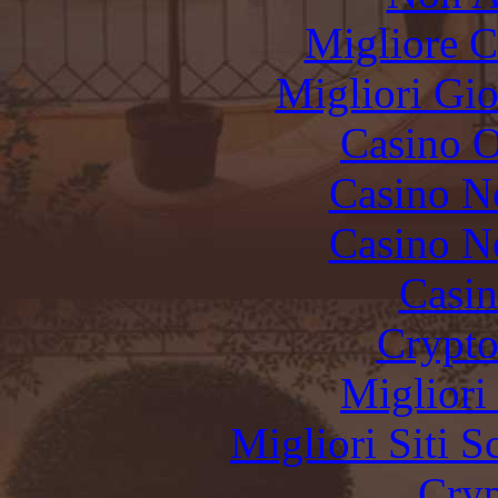
Migliore 
Migliori Gi
Casino O
Casino N
Casino N
Casin
Crypt
Migliori
Migliori Siti
Cryp