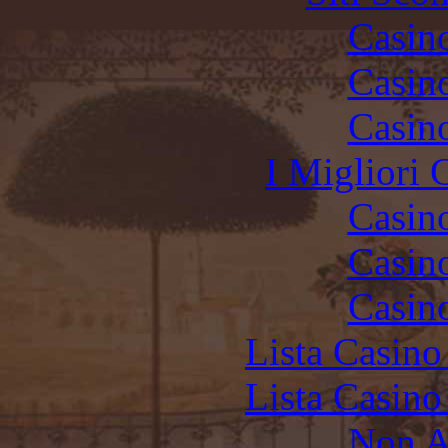
Casin
Casin
Casin
I Migliori
Casin
Casin
Casin
Lista Casin
Lista Casin
Non A