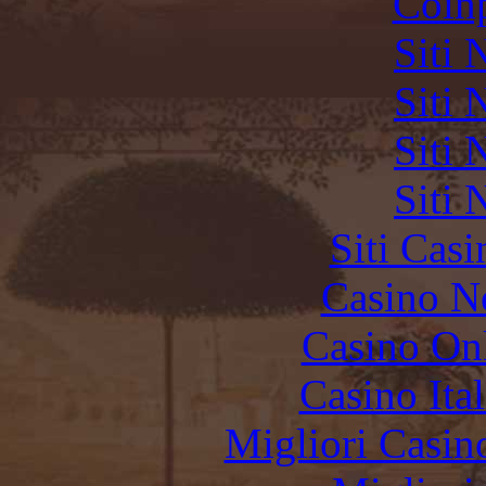
Coinp
Siti
Siti
Siti
Siti
Siti Ca
Casino N
Casino O
Casino It
Migliori Casi