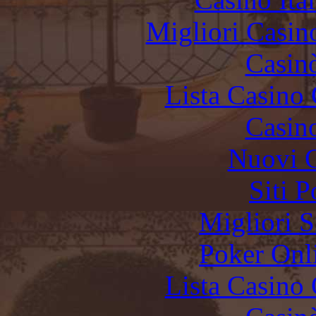
Migliori Casi
Casin
Lista Casin
Casin
Nuovi C
Siti 
Migliori S
Poker Onli
Lista Casin