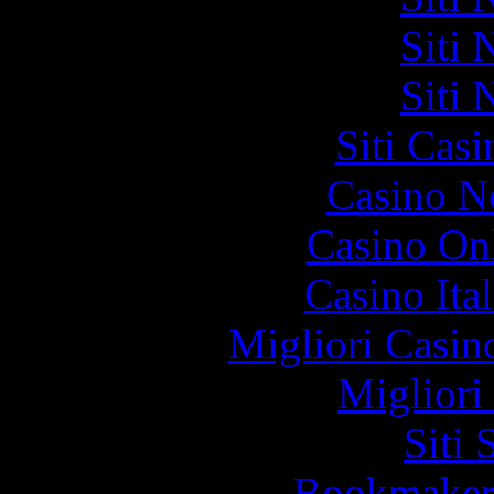
Siti
Siti
Siti Ca
Casino N
Casino O
Casino It
Migliori Casi
Migliori
Siti
Bookmaker