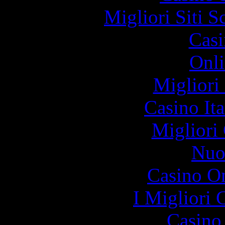
Migliori Siti
Casi
Onli
Migliori
Casino It
Migliori
Nuo
Casino On
I Migliori
Casino 