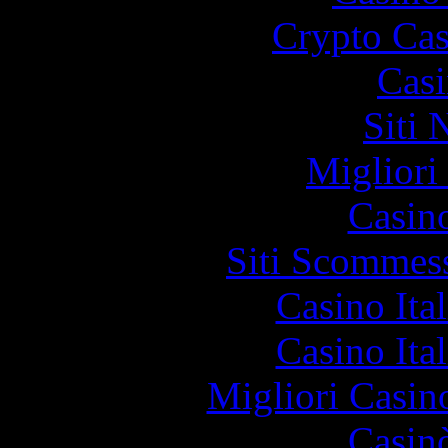
Crypto Cas
Casi
Siti
Migliori
Casin
Siti Scommes
Casino It
Casino It
Migliori Casi
Casin