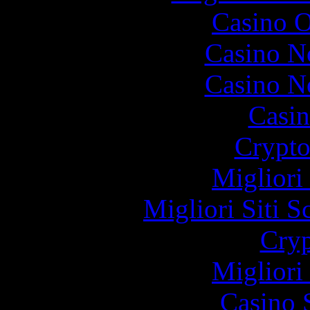
Casino O
Casino N
Casino N
Casin
Crypt
Migliori
Migliori Siti
Cryp
Migliori
Casino 