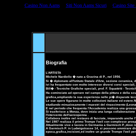
Casino Non Aams
Siti Non Aams Sicuri
Casino Sit
Biografia
L'ARTISTA
Michele Nardiello � nato a Gravina di P., nel 1956.
Si � diplomato all'Istituto Statale d'Arte, sezione ceramica, 
ivi ha frequentato con molto interesse diversi corsi speciali,
Bill� - Tecniche Grafiche speciali, prof. F. Squattriti - Tecnich
Ha cominciato ad operare nel campo della pittura e della scul
grafica,ampliando la sua esperienza nelle pi� disparate tecni
Le sue opere figurano in molte collezioni italiane ed estere
studiando minuziosamente i maestri del rinascimento (Leona
E nel periodo che frequenta l'Accademia realizza una grossa p
Si trasferisce a Monza, dove inizia una lunga collaborazione 
l'intervento dell'aereopenna .
Collabora inoltre nel restauro di facciate, imparando anche l'a
Nel 1987 realizza il primo Trompe l'oeil con complesse prosp
Attualmente vive e lavora in Germania a Garmisch P.,dove real
A Garmisch P. in Ludwigstrasse 14, si possono ammirare divers
epoca,grafica,incisioni,ed inoltre un grande Trompe l'oeil pe