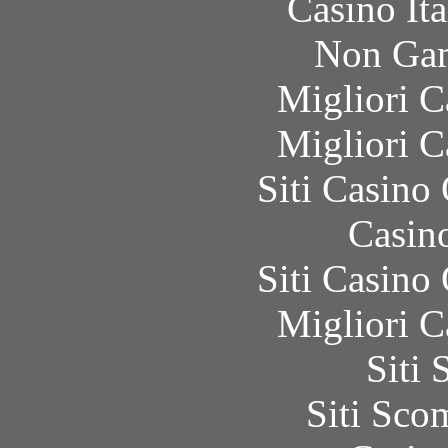
Casino It
Non Gam
Migliori 
Migliori 
Siti Casino
Casin
Siti Casino
Migliori 
Siti
Siti Sco