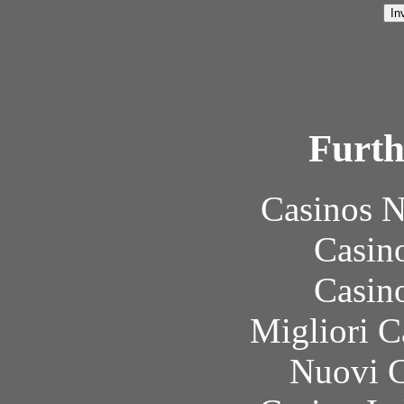
Furth
Casinos 
Casin
Casin
Migliori 
Nuovi C