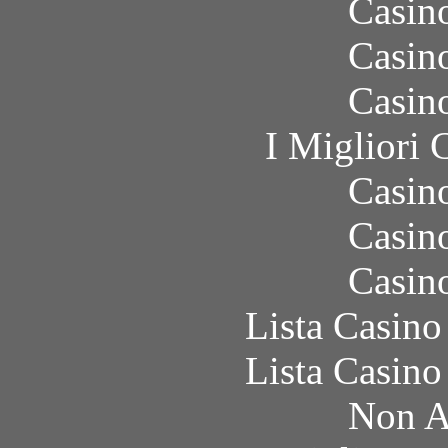
Casin
Casin
Casin
I Migliori
Casin
Casin
Casin
Lista Casin
Lista Casin
Non A