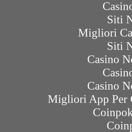
Casin
Siti
Migliori 
Siti
Casino N
Casin
Casino N
Migliori App Per 
Coinpok
Coinp