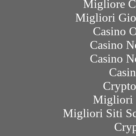
Migliore 
Migliori Gi
Casino O
Casino N
Casino N
Casin
Crypt
Migliori
Migliori Siti
Cryp