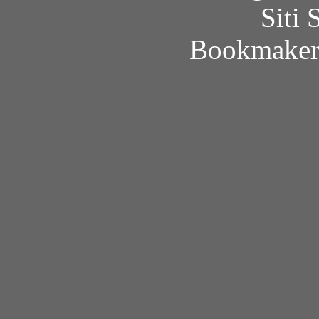
Siti
Bookmaker