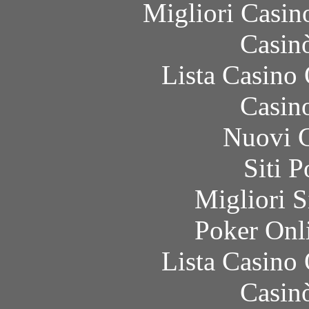
Migliori Casi
Casin
Lista Casin
Casin
Nuovi C
Siti 
Migliori S
Poker Onli
Lista Casin
Casin