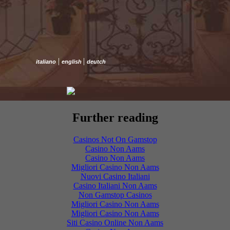
Further reading
Casinos Not On Gamstop
Casino Non Aams
Casino Non Aams
Migliori Casino Non Aams
Nuovi Casino Italiani
Casino Italiani Non Aams
Non Gamstop Casinos
Migliori Casino Non Aams
Migliori Casino Non Aams
Siti Casino Online Non Aams