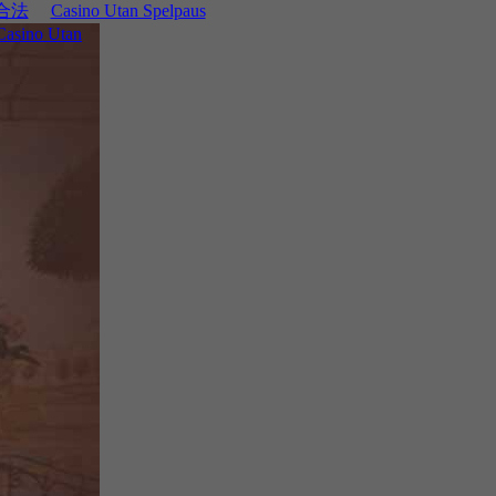
合法
Casino Utan Spelpaus